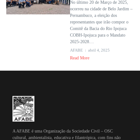
No último 20 de Março de 2025,
ocorreu na cidade de Belo Jardim –
Pernambuco, a eleição dos
representantes que irão compor o
Comitê da Bacia do Rio Ipojuca
COBH-Ipojuca para o Mandato
2025-2028....
AFABE
abril 4, 2025
Read More
A AFABE é uma Organização da Sociedade Civil – OSC
cultural, ambientalista, educativa e filantrópica, com fins não