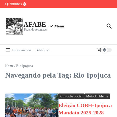
Sala Verde AFABE no Carnaval de Bezerros
Ir para o conteúdo
Quentinhas
Visita da Comissão de Cisternas ao Sítio Olho D’água
Baile Carnavalesco da Pessoa Idosa 2026
Curso de Bordado Livre para Upcycling
AFABE
Menu
Fazendo Acontecer
Transparência
Biblioteca
Home
/
Rio Ipojuca
Navegando pela Tag: Rio Ipojuca
Controle Social
Meio Ambiente
Eleição COBH-Ipojuca
Mandato 2025-2028