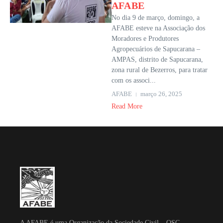
AFABE
No dia 9 de março, domingo, a
AFABE esteve na Associação dos
Moradores e Produtores
Agropecuários de Sapucarana –
AMPAS, distrito de Sapucarana,
zona rural de Bezerros, para tratar
com os associ...
AFABE
março 26, 2025
Read More
A AFABE é uma Organização da Sociedade Civil – OSC