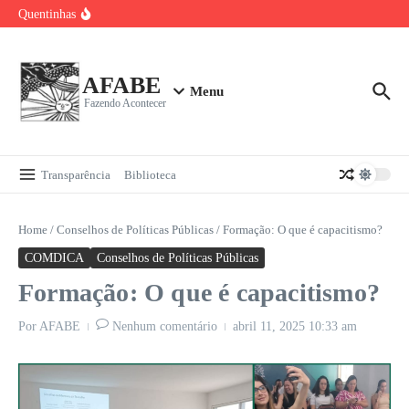
Sala Verde AFABE no Carnaval de Bezerros
Ir para o conteúdo
Quentinhas
Visita da Comissão de Cisternas ao Sítio Olho D’água
Baile Carnavalesco da Pessoa Idosa 2026
Curso de Bordado Livre para Upcycling
AFABE
Menu
Fazendo Acontecer
Transparência
Biblioteca
Home
/
Conselhos de Políticas Públicas
/
Formação: O que é capacitismo?
COMDICA
Conselhos de Políticas Públicas
Formação: O que é capacitismo?
Por
AFABE
Nenhum comentário
abril 11, 2025
10:33 am