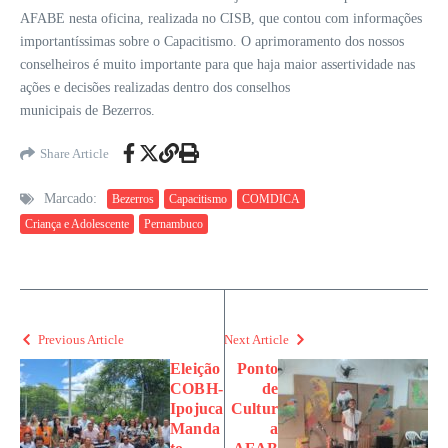
AFABE nesta oficina, realizada no CISB, que contou com informações
importantíssimas sobre o Capacitismo. O aprimoramento dos nossos
conselheiros é muito importante para que haja maior assertividade nas
ações e decisões realizadas dentro dos conselhos
municipais de Bezerros.
Share Article
Marcado:
Bezerros
Capacitismo
COMDICA
Criança e Adolescente
Pernambuco
Previous Article
Next Article
Eleição
Ponto
COBH-
de
Ipojuca
Cultur
Manda
a