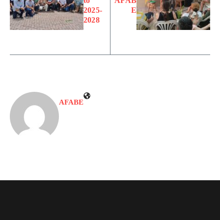
to
AFAB
2025-
E
2028
AFABE