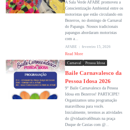
A Sala Verde AFABE promoveu a
Conscientização Ambiental entre os
motoristas que estão circulando em
Bezerros, no domingo de Carnaval
do Papangu. Nossos tradicionais
papangus abordaram motoristas
com a...
AFABE
fevereiro 15, 2026
Read More
Carnaval
Pessoa Idosa
Baile Carnavalesco da
Pessoa Idosa 2026
9° Baile Carnavalesco da Pessoa
Idosa em Bezerros! PARTICIPE!
Organizamos uma programação
maravilhosa para vocês.
Inicialmente, teremos as atividades
do @vidaativa60mais na praça
Duque de Caxias com @...