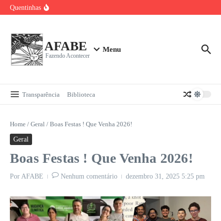
Sala Verde AFABE no Carnaval de Bezerros
Ir para o conteúdo
Quentinhas
Visita da Comissão de Cisternas ao Sítio Olho D’água
Baile Carnavalesco da Pessoa Idosa 2026
Curso de Bordado Livre para Upcycling
AFABE
Menu
Fazendo Acontecer
Transparência
Biblioteca
Home
/
Geral
/
Boas Festas ! Que Venha 2026!
Geral
Boas Festas ! Que Venha 2026!
Por
AFABE
Nenhum comentário
dezembro 31, 2025
5:25 pm