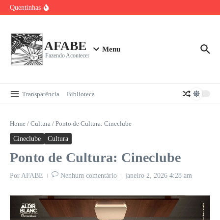
Sala Verde AFABE no Carnaval de Bezerros
Ir para o conteúdo
Quentinhas
Visita da Comissão de Cisternas ao Sítio Olho D’água
Baile Carnavalesco da Pessoa Idosa 2026
Curso de Bordado Livre para Upcycling
AFABE
Menu
Fazendo Acontecer
Transparência
Biblioteca
Home
/
Cultura
/
Ponto de Cultura: Cineclube
Cineclube
Cultura
Ponto de Cultura: Cineclube
Por
AFABE
Nenhum comentário
janeiro 2, 2026
4:28 am