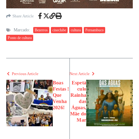
Share Article
Marcado:
Bezerros
cineclube
cultura
Pernambuco
Ponto de cultura
Previous Article
Next Article
Boas
Espetá
Festas !
culo
Que
Rainha
Venha
das
2026!
Águas,
Mãe do
Mar